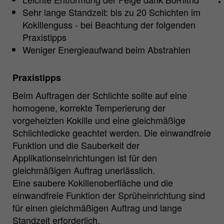
aktiv einwilligen, wird Ihr
Sehr lange Standzeit: bis zu 20 Schichten im
Nutzungsverhalten anonymisiert erfasst.
Kokillenguss - bei Beachtung der folgenden
Praxistipps
Weniger Energieaufwand beim Abstrahlen
Name
_pk_id.*
Matomo Server Hüttenes-Albertus
Anbieter
Praxistipps
Chemische Werke GmbH (HA Group)
Beim Auftragen der Schlichte sollte auf eine
Laufzeit
28 Tage
homogene, korrekte Temperierung der
vorgeheizten Kokille und eine gleichmäßige
Zweck
Matomo Webanalyse ID Cookie.
Schlichtedicke geachtet werden. Die einwandfreie
Funktion und die Sauberkeit der
Name
_pk_ses.*
Applikationseinrichtungen ist für den
gleichmäßigen Auftrag unerlässlich.
Matomo Server Hüttenes-Albertus
Eine saubere Kokillenoberfläche und die
Anbieter
Chemische Werke GmbH (HA Group)
einwandfreie Funktion der Sprüheinrichtung sind
für einen gleichmäßigen Auftrag und lange
Laufzeit
30 min
Standzeit erforderlich.