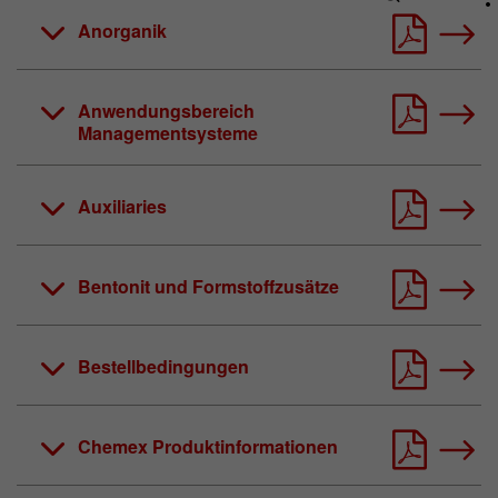
aktiv einwilligen, wird Ihr
Anorganik
Nutzungsverhalten anonymisiert erfasst.
Name
_pk_id.*
Anwendungsbereich
Managementsysteme
Matomo Server Hüttenes-Albertus
Anbieter
Chemische Werke GmbH (HA Group)
Auxiliaries
Laufzeit
28 Tage
Zweck
Matomo Webanalyse ID Cookie.
Bentonit und Formstoffzusätze
Name
_pk_ses.*
Bestellbedingungen
Matomo Server Hüttenes-Albertus
Anbieter
Chemische Werke GmbH (HA Group)
Chemex Produktinformationen
Laufzeit
30 min