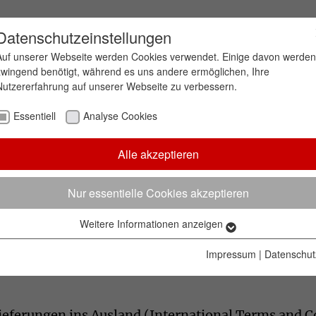
Datenschutzeinstellungen
Auf unserer Webseite werden Cookies verwendet. Einige davon werden
zwingend benötigt, während es uns andere ermöglichen, Ihre
Nutzererfahrung auf unserer Webseite zu verbessern.
Essentiell
Analyse Cookies
ür Lieferungen im Inland
Alle akzeptieren
gen für Lieferungen im Inland
,
55 KB
Nur essentielle Cookies akzeptieren
Weitere Informationen anzeigen
Essentiell
Essentielle Cookies werden für grundlegende Funktionen der
Impressum
|
Datenschut
Webseite benötigt. Dadurch ist gewährleistet, dass die Webseite
einwandfrei funktioniert.
Name
Cookie-Informationen anzeigen
cookie_optin
eferungen ins Ausland (International Terms and Co