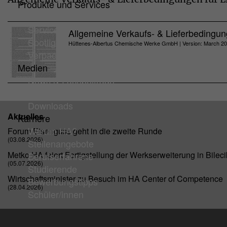
Produkte und Services
Produkte
Service
Allgemeine Verkaufs- & Lieferbedingun
Spotlights
Hüttenes-Albertus Chemische Werke GmbH | Version: March 2
Verpackungen
Medien
News & Fachbeiträge
Messen & Events
Downloads
Aktuelles
Karriere
Warum HA?
Forum Eisenguss geht in die zweite Runde
(03.08.2026)
Stellenangebote
Metko HA feiert Fertigstellung der Werkserweiterung in Bileci
Berufserfahrene
(05.07.2026)
Studierende
Wirtschaftsminister zu Besuch im HA Center of Competence
Bewerbungstipps
(28.04.2026)
Schüler/innen