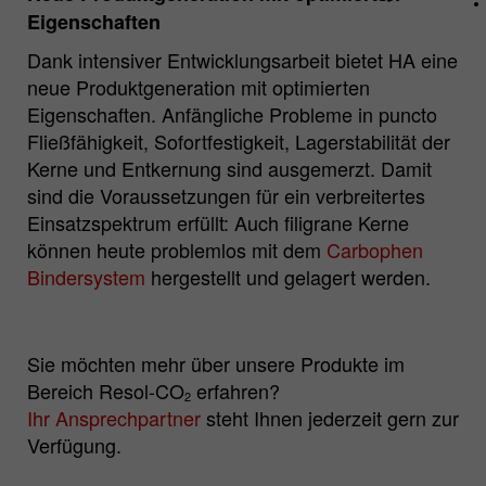
aktiv einwilligen, wird Ihr
Eigenschaften
Nutzungsverhalten anonymisiert erfasst.
Dank intensiver Entwicklungsarbeit bietet HA eine
neue Produktgeneration mit optimierten
Name
_pk_id.*
Eigenschaften. Anfängliche Probleme in puncto
Fließfähigkeit, Sofortfestigkeit, Lagerstabilität der
Matomo Server Hüttenes-Albertus
Anbieter
Kerne und Entkernung sind ausgemerzt. Damit
Chemische Werke GmbH (HA Group)
sind die Voraussetzungen für ein verbreitertes
Einsatzspektrum erfüllt: Auch filigrane Kerne
Laufzeit
28 Tage
können heute problemlos mit dem
Carbophen
Zweck
Matomo Webanalyse ID Cookie.
Bindersystem
hergestellt und gelagert werden.
Name
_pk_ses.*
Sie möchten mehr über unsere Produkte im
Matomo Server Hüttenes-Albertus
Bereich Resol-CO
erfahren?
Anbieter
2
Chemische Werke GmbH (HA Group)
Ihr Ansprechpartner
steht Ihnen jederzeit gern zur
Verfügung.
Laufzeit
30 min