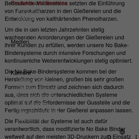
Produkte und Services
Bedeutende Meilensteine setzten die Einführung
Name
Cookie-Informationen anzeigen
cookie_optin
Produkte
von Furankaltharzen in den Gießereien und die
Hüttenes-Albertus Chemische Werke
Service
Entwicklung von kalthärtenden Phenolharzen.
Analyse Cookies
Anbieter
GmbH (HA Group)
Spotlights
Cookies zur Verbesserung unseres Angebotes durch
Um die in den letzten Jahrzehnten stetig
Verpackungen
Webanalyse-Tools.
wachsenden Anforderungen der Gießereien und
Laufzeit
1 Jahr
Medien
ihrer Kunden zu erfüllen, werden unsere No Bake-
Name
Cookie-Informationen anzeigen
mtm_consent
News & Fachbeiträge
Zur dauerhaften Speicherung Ihrer
Bindersysteme durch intensive Forschungen und
Zweck
Messen & Events
Cookie-Einstellungen auf unserer Website.
kontinuierliche Weiterentwicklungen stetig optimiert.
Hüttenes-Albertus Chemische Werke
Downloads
Anbieter
GmbH (HA Group)
Die No Bake-Bindersysteme kommen bei der
Karriere
Herstellung von kleinen, großen bis sehr großen
Warum HA?
Laufzeit
13 Monate
Formen zum Einsatz und zeichnen sich dadurch
Stellenangebote
aus, dass sich die unterschiedlichen Systeme
Zur statistischen Auswertung setzt
Berufserfahrene
optimal auf die Erfordernisse der Gussteile und die
Hüttenes-Albertus Chemische Werke
Studierende
GmbH (folgend HA Group) auf dieser
Fertigungsabläufe in der Gießerei anpassen lassen.
Bewerbungstipps
Webseite "Matomo" (früher "PIWIK") ein.
Schüler/innen
Die Flexibilität der Systeme ist auch dafür
Zweck
Das ist ein Open-Source-Tool zur Web-
verantwortlich, dass modifizierte No Bake Binder
Analyse. Matomo ist deaktiviert, wenn Sie
weltweit auf den meisten 3D-Druckern zum Einsatz
unsere Webseite besuchen. Erst wenn Sie