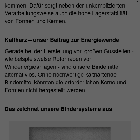
aktiv einwilligen, wird Ihr
kommen. Dafür sorgt neben der unkomplizierten
Nutzungsverhalten anonymisiert erfasst.
Verarbeitungsweise auch die hohe Lagerstabilität
von Formen und Kernen.
Name
_pk_id.*
Kaltharz – unser Beitrag zur Energiewende
Matomo Server Hüttenes-Albertus
Anbieter
Gerade bei der Herstellung von großen Gussteilen -
Chemische Werke GmbH (HA Group)
wie beispielsweise Rotornaben von
Laufzeit
28 Tage
Windenergieanlagen - sind unsere Bindemittel
alternativlos. Ohne hochwertige kalthärtende
Zweck
Matomo Webanalyse ID Cookie.
Bindemittel könnten die erforderlichen Kerne und
Formen nicht hergestellt werden.
Name
_pk_ses.*
Das zeichnet unsere Bindersysteme aus
Matomo Server Hüttenes-Albertus
Anbieter
Chemische Werke GmbH (HA Group)
Laufzeit
30 min