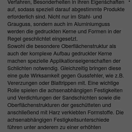
Verfahren, Besonderheiten in ihren Eigenschaften
aktiv einwilligen, wird Ihr
auf, sodass speziell darauf abgestimmte Produkte
Nutzungsverhalten anonymisiert erfasst.
erforderlich sind. Nicht nur im Stahl- und
Grauguss, sondern auch im Aluminiumguss
Name
_pk_id.*
werden die gedruckten Kerne und Formen in der
Regel geschlichtet eingesetzt.
Matomo Server Hüttenes-Albertus
Anbieter
Sowohl die besondere Oberflächenstruktur als
Chemische Werke GmbH (HA Group)
auch der komplexe Aufbau gedruckter Kerne
machen spezielle Applikationseigenschaften der
Laufzeit
28 Tage
Schlichten notwendig. Gleichzeitig bringen diese
Zweck
Matomo Webanalyse ID Cookie.
eine gute Wirksamkeit gegen Gussfehler, wie z.B.
Vererzungen oder Blattrippen mit. Eine wichtige
Rolle spielen die achsenabhängigen Festigkeiten
Name
_pk_ses.*
und Verdichtungen der Sandschichten sowie die
Oberflächenstrukturen der geschütteten und
Matomo Server Hüttenes-Albertus
Anbieter
Chemische Werke GmbH (HA Group)
anschließend mit Harz verklebten Formstoffe. Die
achsenabhängigen Festigkeitsunterschiede
Laufzeit
30 min
führen unter anderem zu einer erhöhten