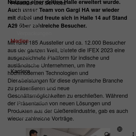
Nutzung einer dritten Halle erweitert wurde.
Produkte und Services
Name
Cookie-Informationen anzeigen
cookie_optin
Auch unser Team von Gargi HA war wieder
Produkte
Hüttenes-Albertus Chemische Werke
mit dabei und freute sich in Halle 14 auf Stand
Service
Analyse Cookies
Anbieter
GmbH (HA Group)
Spotlights
A29 über zahlreiche Besucher.
Cookies zur Verbesserung unseres Angebotes durch
Verpackungen
Webanalyse-Tools.
Laufzeit
1 Jahr
Medien
Mit rund 185 Aussteller und ca. 12.000 Besucher
Name
Cookie-Informationen anzeigen
mtm_consent
News & Fachbeiträge
aus der ganzen Welt, bietete die IFEX 2023 eine
Zur dauerhaften Speicherung Ihrer
Zweck
Messen & Events
Cookie-Einstellungen auf unserer Website.
ausgezeichnete Plattform für indische und
Hüttenes-Albertus Chemische Werke
Downloads
Anbieter
ausländische Unternehmen, um ihre
GmbH (HA Group)
Karriere
hochmodernen Technologien und
Warum HA?
Dienstleistungen für diese dynamische Branche
Laufzeit
13 Monate
Stellenangebote
zu präsentieren und neue
Zur statistischen Auswertung setzt
Berufserfahrene
Geschäftsmöglichkeiten zu erschließen. Während
Hüttenes-Albertus Chemische Werke
Studierende
der Präsentation von neuen Lösungen und
GmbH (folgend HA Group) auf dieser
Bewerbungstipps
Produkten aus der Gießereiindustrie, gab es auch
Webseite "Matomo" (früher "PIWIK") ein.
Schüler/innen
wieder zahlreiche Vorträge.
Zweck
Das ist ein Open-Source-Tool zur Web-
Analyse. Matomo ist deaktiviert, wenn Sie
unsere Webseite besuchen. Erst wenn Sie