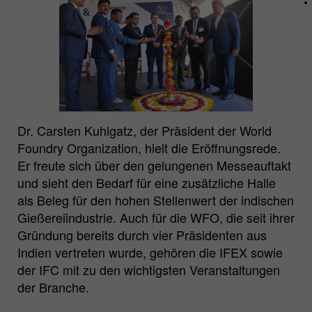
aktiv einwilligen, wird Ihr
Nutzungsverhalten anonymisiert erfasst.
Name
_pk_id.*
Matomo Server Hüttenes-Albertus
Anbieter
Chemische Werke GmbH (HA Group)
Dr. Carsten Kuhlgatz, der Präsident der World
Laufzeit
28 Tage
Foundry Organization, hielt die Eröffnungsrede.
Er freute sich über den gelungenen Messeauftakt
Zweck
Matomo Webanalyse ID Cookie.
und sieht den Bedarf für eine zusätzliche Halle
als Beleg für den hohen Stellenwert der indischen
Gießereiindustrie. Auch für die WFO, die seit ihrer
Name
_pk_ses.*
Gründung bereits durch vier Präsidenten aus
Matomo Server Hüttenes-Albertus
Indien vertreten wurde, gehören die IFEX sowie
Anbieter
Chemische Werke GmbH (HA Group)
der IFC mit zu den wichtigsten Veranstaltungen
der Branche.
Laufzeit
30 min