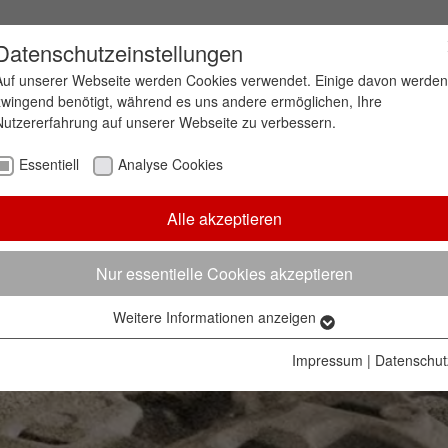
Datenschutzeinstellungen
Auf unserer Webseite werden Cookies verwendet. Einige davon werden
zwingend benötigt, während es uns andere ermöglichen, Ihre
Nutzererfahrung auf unserer Webseite zu verbessern.
rn aus harzumhülltem Sand
Essentiell
Analyse Cookies
ung und minimalem Kraftstoffverbrauch: Das sind di
Alle akzeptieren
Kurbelgehäuse, das hierfür immer filigraner wird. 
e große Herausforderung.
Nur essentielle Cookies akzeptieren
Weitere Informationen anzeigen
Essentiell
Essentielle Cookies werden für grundlegende Funktionen der
Impressum
|
Datenschut
Webseite benötigt. Dadurch ist gewährleistet, dass die Webseite
einwandfrei funktioniert.
Name
Cookie-Informationen anzeigen
cookie_optin