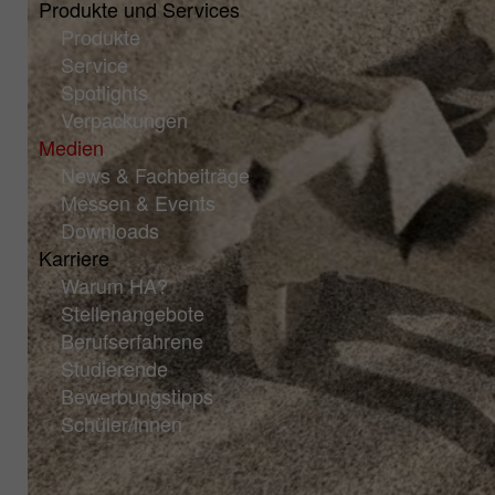
Produkte und Services
Produkte
Service
Spotlights
Verpackungen
Medien
News & Fachbeiträge
Messen & Events
Downloads
Karriere
Warum HA?
Stellenangebote
Berufserfahrene
Studierende
Bewerbungstipps
Schüler/innen