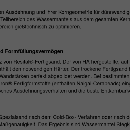
hen Ausdehnung und ihrer Korngeometrie für dünnwandige
nen Teilbereich des Wassermantels aus dem gesamten Kern 
ereich gießtechnisch zu optimieren.
und Formfüllungsvermögen
tz von Resital®-Fertigsand. Der von HA hergestellte, au
thält den notwendigen Härter. Der trockene Fertigsand 
andstärken perfekt abgebildet werden. Bei bestimmten
Cron®-Fertigformstoffe (enthalten Naigai-Cerabeads) ei
rmisches Ausdehnungsverhalten und die beste Entkernbarke
n Spezialsand nach dem Cold-Box- Verfahren oder nach 
aßgenauigkeit. Das Ergebnis sind Wassermantel Stegkern