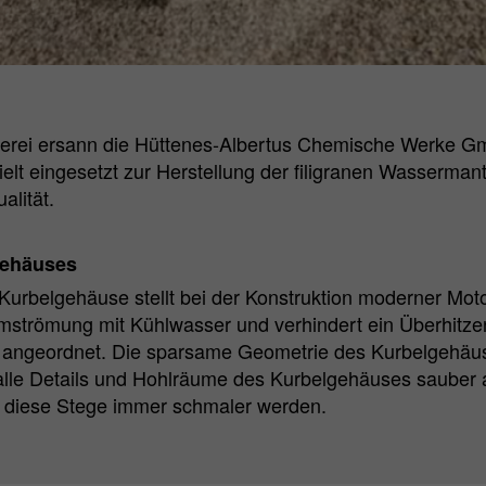
Name
_pk_id.*
Matomo Server Hüttenes-Albertus Chemische
Anbieter
Werke GmbH (HA Group)
rei ersann die Hüttenes-Albertus Chemische Werke GmbH,
lt eingesetzt zur Herstellung der filigranen Wassermant
Laufzeit
28 Tage
alität.
Zweck
Matomo Webanalyse ID Cookie.
gehäuses
Name
_pk_ses.*
 Kurbelgehäuse stellt bei der Konstruktion moderner Mo
 Umströmung mit Kühlwasser und verhindert ein Überhit
Matomo Server Hüttenes-Albertus Chemische
 angeordnet. Die sparsame Geometrie des Kurbelgehäuses
Anbieter
Werke GmbH (HA Group)
alle Details und Hohlräume des Kurbelgehäuses sauber a
 diese Stege immer schmaler werden.
Laufzeit
30 min
Zweck
Matomo Webanalyse Session Cookie.