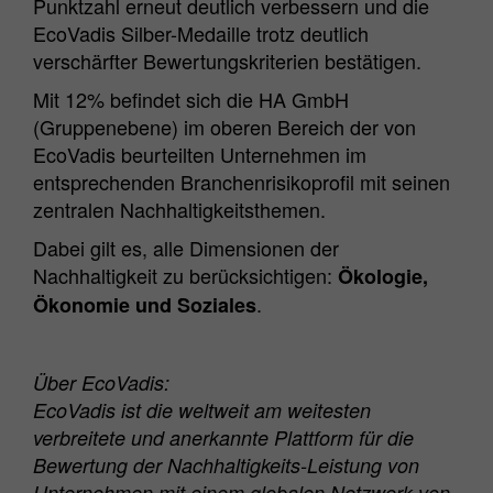
Punktzahl erneut deutlich verbessern und die
Zweck
Matomo Webanalyse Session Cookie.
EcoVadis Silber-Medaille trotz deutlich
verschärfter Bewertungskriterien bestätigen.
Mit 12% befindet sich die HA GmbH
(Gruppenebene) im oberen Bereich der von
EcoVadis beurteilten Unternehmen im
entsprechenden Branchenrisikoprofil mit seinen
zentralen Nachhaltigkeitsthemen.
Dabei gilt es, alle Dimensionen der
Nachhaltigkeit zu berücksichtigen:
Ökologie,
.
Ökonomie und Soziales
Über EcoVadis:
EcoVadis ist die weltweit am weitesten
verbreitete und anerkannte Plattform für die
Bewertung der Nachhaltigkeits-Leistung von
Unternehmen mit einem globalen Netzwerk von