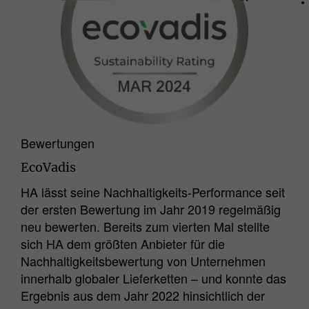
aktiv einwilligen, wird Ihr
Nutzungsverhalten anonymisiert erfasst.
Name
_pk_id.*
Matomo Server Hüttenes-Albertus
Anbieter
Chemische Werke GmbH (HA Group)
Bewertungen
Laufzeit
28 Tage
EcoVadis
Zweck
Matomo Webanalyse ID Cookie.
HA lässt seine Nachhaltigkeits-Performance seit
der ersten Bewertung im Jahr 2019 regelmäßig
Name
_pk_ses.*
neu bewerten. Bereits zum vierten Mal stellte
sich HA dem größten Anbieter für die
Matomo Server Hüttenes-Albertus
Anbieter
Nachhaltigkeitsbewertung von Unternehmen
Chemische Werke GmbH (HA Group)
innerhalb globaler Lieferketten – und konnte das
Laufzeit
30 min
Ergebnis aus dem Jahr 2022 hinsichtlich der