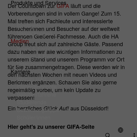
Produkte und Services
Name
Cookie-Informationen anzeigen
cookie_optin
Der Countdown zur
GIFA
läuft und die
Produkte
Vorbereitungen sind in vollem Gange! Zum 15.
Hüttenes-Albertus Chemische Werke
Service
Analyse Cookies
Mal treffen sich Fachleute und interessierte
Anbieter
GmbH (HA Group)
Spotlights
Besucherinnen und Besucher auf der weltweit
Cookies zur Verbesserung unseres Angebotes durch
Verpackungen
Webanalyse-Tools.
führenden Gießerei-Fachmesse. Auch die HA
Laufzeit
1 Jahr
Medien
Group freut sich auf zahlreiche Gäste. Passend
Name
Cookie-Informationen anzeigen
mtm_consent
News & Fachbeiträge
Zur dauerhaften Speicherung Ihrer
dazu haben wir alle wichtigen Informationen zu
Zweck
Messen & Events
Cookie-Einstellungen auf unserer Website.
unserem Stand und unserem Programm vor Ort
Hüttenes-Albertus Chemische Werke
Downloads
Anbieter
für Sie zusammengetragen. Diese werden wir in
GmbH (HA Group)
Karriere
den nächsten Wochen mit neuen Videos und
Warum HA?
Laufzeit
13 Monate
Berichten ergänzen. Schauen Sie also gerne
Stellenangebote
regelmäßig vorbei, um kein Update zu
Zur statistischen Auswertung setzt
Berufserfahrene
verpassen!
Hüttenes-Albertus Chemische Werke
Studierende
GmbH (folgend HA Group) auf dieser
Ein herzliches
aus Düsseldorf!
Glück Auf!
Bewerbungstipps
Webseite "Matomo" (früher "PIWIK") ein.
Schüler/innen
Zweck
Das ist ein Open-Source-Tool zur Web-
Hier geht's zu unserer GIFA-Seite
Analyse. Matomo ist deaktiviert, wenn Sie
unsere Webseite besuchen. Erst wenn Sie