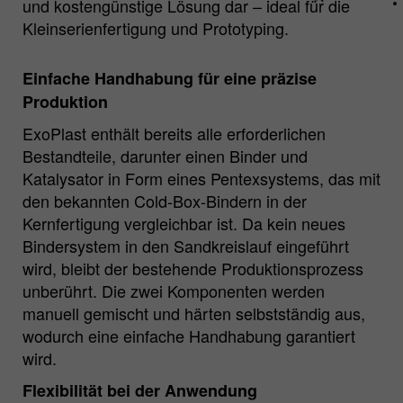
und kostengünstige Lösung dar – ideal für die
aktiv einwilligen, wird Ihr
Kleinserienfertigung und Prototyping.
Nutzungsverhalten anonymisiert erfasst.
Einfache Handhabung für eine präzise
Name
_pk_id.*
Produktion
Matomo Server Hüttenes-Albertus
ExoPlast enthält bereits alle erforderlichen
Anbieter
Chemische Werke GmbH (HA Group)
Bestandteile, darunter einen Binder und
Katalysator in Form eines Pentexsystems, das mit
Laufzeit
28 Tage
den bekannten Cold-Box-Bindern in der
Kernfertigung vergleichbar ist. Da kein neues
Zweck
Matomo Webanalyse ID Cookie.
Bindersystem in den Sandkreislauf eingeführt
wird, bleibt der bestehende Produktionsprozess
Name
_pk_ses.*
unberührt. Die zwei Komponenten werden
manuell gemischt und härten selbstständig aus,
Matomo Server Hüttenes-Albertus
Anbieter
wodurch eine einfache Handhabung garantiert
Chemische Werke GmbH (HA Group)
wird.
Laufzeit
30 min
Flexibilität bei der Anwendung