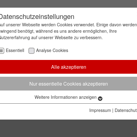
Datenschutzeinstellungen
Auf unserer Webseite werden Cookies verwendet. Einige davon werden
zwingend benötigt, während es uns andere ermöglichen, Ihre
Nutzererfahrung auf unserer Webseite zu verbessern.
eitergeleitet.
Essentiell
Analyse Cookies
Alle akzeptieren
Nur essentielle Cookies akzeptieren
Weitere Informationen anzeigen
Essentiell
k
Essentielle Cookies werden für grundlegende Funktionen der
Impressum
|
Datenschut
Webseite benötigt. Dadurch ist gewährleistet, dass die Webseite
einwandfrei funktioniert.
Name
Cookie-Informationen anzeigen
cookie_optin