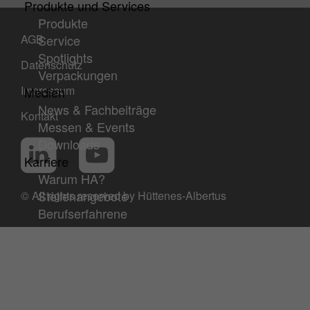
Produkte und Services
Produkte
AGB
Service
Spotlights
Datenschutz
Verpackungen
Impressum
Medien
News & Fachbeiträge
Kontakt
Messen & Events
Social Media
LinkedIn
YouTube
Downloads
Karriere
Warum HA?
Stellenangebote
© All rights reserved by Hüttenes-Albertus
Berufserfahrene
Studierende
Bewerbungstipps
Schüler/innen