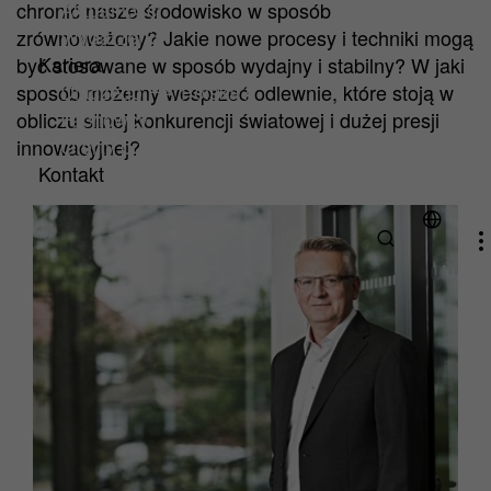
Aktualności
chronić nasze środowisko w sposób
Wydarzenia
zrównoważony? Jakie nowe procesy i techniki mogą
Kariera
być stosowane w sposób wydajny i stabilny? W jaki
Dlaczego HA Polska?
sposób możemy wesprzeć odlewnie, które stoją w
Fachowcy
obliczu silnej konkurencji światowej i dużej presji
Oferty pracy
innowacyjnej?
Kontakt