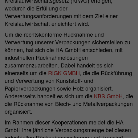
Kreislaufwirtschaftsgesetz (KrWG) erfolgen,
Purpose
Matomo web analysis session cookie.
wodurch die Erfüllung der
Verwertungsanforderungen mit dem Ziel einer
Kreislaufwirtschaft erleichtert wird.
Um die rechtskonforme Rücknahme und
Verwertung unserer Verpackungen sicherstellen zu
können, hat sich die HA GmbH entschieden, mit
industriellen Rücknahmelösungen
zusammenzuarbeiten. Dabei handelt es sich
einerseits um die
RIGK GMBH
, die die Rückführung
und Verwertung von Kunststoff- und
Papierverpackungen sowie Holz organisiert.
Andererseits handelt es sich um die
KBS GmbH
, die
die Rücknahme von Blech- und Metallverpackungen
organisiert.
Im Rahmen dieser Kooperationen meldet die HA
GmbH ihre jährliche Verpackungsmenge bei diesen
industriellen Rücknahmesystemen und lizensiert