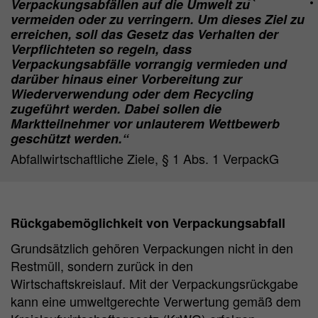
Verpackungsabfällen auf die Umwelt zu
vermeiden oder zu verringern. Um dieses Ziel zu
erreichen, soll das Gesetz das Verhalten der
Name
_pk_id.*
Verpflichteten so regeln, dass
Verpackungsabfälle vorrangig vermieden und
Cookie
Matomo Server Hüttenes-Albertus
darüber hinaus einer Vorbereitung zur
provider
Chemische Werke GmbH (HA Group)
Wiederverwendung oder dem Recycling
zugeführt werden. Dabei sollen die
Cookie
Marktteilnehmer vor unlauterem Wettbewerb
28 days
lifetime
geschützt werden.“
Abfallwirtschaftliche Ziele, § 1 Abs. 1 VerpackG
Purpose
Matomo web analysis ID cookie.
Name
_pk_ses.*
Rückgabemöglichkeit von Verpackungsabfall
Cookie
Matomo Server Hüttenes-Albertus
Grundsätzlich gehören Verpackungen nicht in den
provider
Chemische Werke GmbH (HA Group)
Restmüll, sondern zurück in den
Wirtschaftskreislauf. Mit der Verpackungsrückgabe
Cookie
30 min
kann eine umweltgerechte Verwertung gemäß dem
lifetime