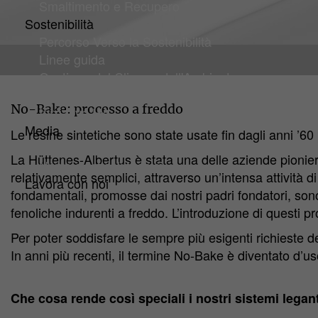
Smaltimento e Recupero
Sostenibilità
Prodotti
Percorso Verso la Sostenibilità
No-Bake
Linee guida
Gestione del Clima e dell'Ambiente
Certificazioni e Valutazioni
No-Bake: processo a freddo
Iniziative HA
Media
Le resine sintetiche sono state usate fin dagli anni ’6
Downloads
La Hüttenes-Albertus è stata una delle aziende pionier
News e articoli tecnici
relativamente semplici, attraverso un’intensa attività d
Lavora con noi
fondamentali, promosse dai nostri padri fondatori, sono
fenoliche indurenti a freddo. L’introduzione di questi p
Per poter soddisfare le sempre più esigenti richieste de
In anni più recenti, il termine No-Bake è diventato d
Che cosa rende così speciali i nostri sistemi legant