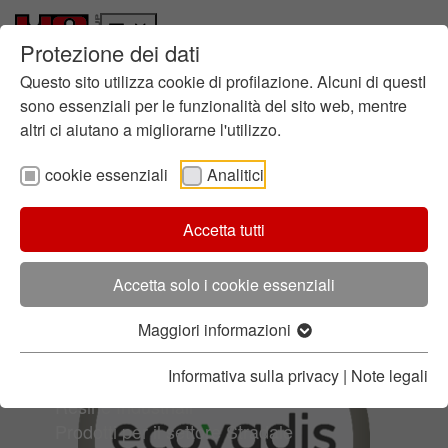
Protezione dei dati
Chi siamo
Vai al contenuto principale
Skip to page footer
Responsabilità
Questo sito utilizza cookie di profilazione. Alcuni di questI
La nostra storia
sono essenziali per le funzionalità del sito web, mentre
altri ci aiutano a migliorarne l'utilizzo.
Chimica per Fonderia
Siti produttivi HA Group
cookie essenziali
Analitici
Contatti
Innovazione
Ricerca in HA
Accetta tutti
Valutazioni
Processi di Gestione Certificati
Ricerca Globale
Focus: Sostenibilità
Accetta solo i cookie essenziali
HA Center of Competence
Prodotti e servizi
Maggiori informazioni
Prodotti per la Fonderia
Informativa sulla privacy
|
Note legali
Prodotti per l'Edilizia
Resine Industriali
Prodotti per il settore Stradale