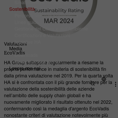
Smaltimento e Recupero
Sostenibilità
Percorso Verso la Sostenibilità
Linee guida
Gestione del Clima e dell'Ambiente
(current)
Certificazioni e Valutazioni
Iniziative HA
Valutazioni
Media
EcoVadis
Downloads
News e articoli tecnici
HA Group sottopone regolarmente a riesame la
Lavora con noi
propria performance in materia di sostenibilità fin
dalla prima valutazione nel 2019. Per la quarta volta
HA si è confrontata con il più grande fornitore per la
valutazione della sostenibilità delle aziende
nell’ambito delle supply chain globali e ha
nuovamente migliorato il risultato ottenuto nel 2022,
confermando così la medaglia d'argento EcoVadis
nonostante criteri di valutazione notevolmente più