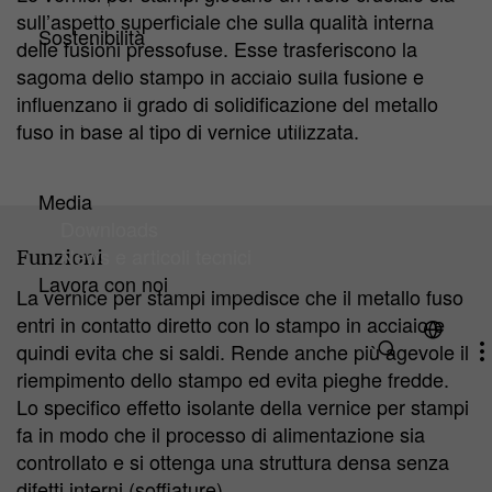
Smaltimento e Recupero
sull’aspetto superficiale che sulla qualità interna
Sostenibilità
delle fusioni pressofuse. Esse trasferiscono la
Percorso Verso la Sostenibilità
sagoma dello stampo in acciaio sulla fusione e
Linee guida
influenzano il grado di solidificazione del metallo
Gestione del Clima e dell'Ambiente
fuso in base al tipo di vernice utilizzata.
Certificazioni e Valutazioni
Iniziative HA
Media
Downloads
News e articoli tecnici
Funzioni
Lavora con noi
La vernice per stampi impedisce che il metallo fuso
entri in contatto diretto con lo stampo in acciaio e
quindi evita che si saldi. Rende anche più agevole il
riempimento dello stampo ed evita pieghe fredde.
Lo specifico effetto isolante della vernice per stampi
fa in modo che il processo di alimentazione sia
controllato e si ottenga una struttura densa senza
difetti interni (soffiature).