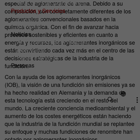
HA Centro de Competencia
especial de aglomerante de arena. Debido a su
Productos y Servicios
composición, son completamente diferentes de los
Productos
aglomerantes convencionales basados en la
Servicios
química orgánica. Con el fin de avanzar hacia
Noticias
procesos sostenibles y eficientes en cuanto a
Artículos técnicos y noticias
energía y recursos, los aglomerantes inorgánicos se
Downloads
están convirtiendo cada vez más en el centro de las
Ferias y eventos
decisiones estratégicas de la industria de la
Personas
fundición.
¿Por qué HA Ilarduya?
Con la ayuda de los aglomerantes inorgánicos
Trabaja con Nosotros
(IOB), la visión de una fundición sin emisiones ya se
ha hecho realidad en Alemania y la demanda de
esta tecnología está creciendo en el resto del
mundo. La creciente conciencia medioambiental y el
aumento de los costes energéticos están haciendo
que la industria de la fundición mundial se replantee
su enfoque y muchas fundiciones de renombre han
optado por aglomerantes inorgánicos.