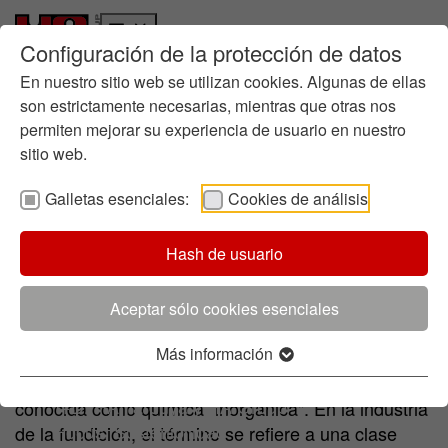
Configuración de la protección de datos
Quiénes somos
Ir a la página principal
Skip to page footer
Historia
En nuestro sitio web se utilizan cookies. Algunas de ellas
Gestión empresarial
son estrictamente necesarias, mientras que otras nos
permiten mejorar su experiencia de usuario en nuestro
Química en la fundición
sitio web.
Dónde estamos
Sostenibilidad
Galletas esenciales:
Cookies de análisis
Informes
Productos
Ruta hacia la Sostenibilidad
Inorgánicos
Puntos Fuertes
Cordis
Contacto
Hash de usuario
Directrices
Gestión Medioambiental
Certificados
Aceptar sólo cookies esenciales
El sistema inorgánico en auge: Fundición sin
Iniciativas
emisiones
Más información
Innovación
Proceso de Innovación
La química de los compuestos sin carbono es
I+D: HA Ilarduya y HA Group
conocida como química "inorgánica". En la industria
Focus: Sostenibilidad
de la fundición, el término se refiere a una clase