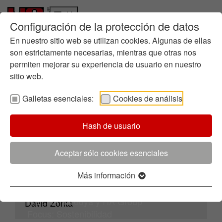
Configuración de la protección de datos
Quiénes somos
Ir a la página principal
Skip to page footer
Historia
En nuestro sitio web se utilizan cookies. Algunas de ellas
Aviso Legal
Gestión empresarial
son estrictamente necesarias, mientras que otras nos
permiten mejorar su experiencia de usuario en nuestro
Química en la fundición
sitio web.
Dónde estamos
Sostenibilidad
Galletas esenciales:
Cookies de análisis
Informes
Ruta hacia la Sostenibilidad
HA Ilarduya
Hash de usuario
Directrices
B Boroa, s/n Apdo. 35
Gestión Medioambiental
48340 Amorebieta | España
Certificados
Aceptar sólo cookies esenciales
Tel: +34 946 730 858
Iniciativas
info.spain@ha-group.com
Más información
Innovación
Proceso de Innovación
Director general:
I+D: HA Ilarduya y HA Group
David Zorita
Focus: Sostenibilidad