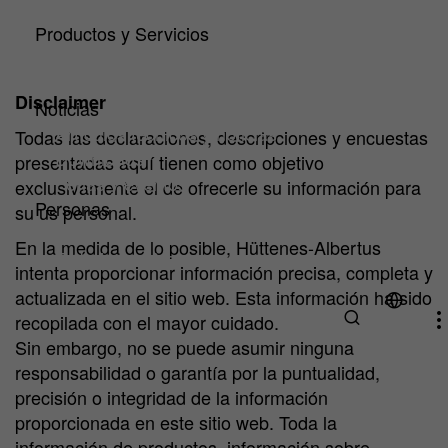
HA Centro de Competencia
Productos y Servicios
Productos
Servicios
Disclaimer
Noticias
Artículos técnicos y noticias
Todas las declaraciones, descripciones y encuestas
Downloads
presentadas aquí tienen como objetivo
Ferias y eventos
exclusivamente el de ofrecerle su información para
Personas
su us personal.
¿Por qué HA Ilarduya?
En la medida de lo posible, Hüttenes-Albertus
Trabaja con Nosotros
intenta proporcionar información precisa, completa y
actualizada en el sitio web. Esta información ha sido
recopilada con el mayor cuidado.
Sin embargo, no se puede asumir ninguna
responsabilidad o garantía por la puntualidad,
precisión o integridad de la información
proporcionada en este sitio web. Toda la
información de productos, información sobre