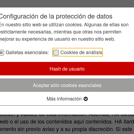
Configuración de la protección de datos
En nuestro sitio web se utilizan cookies. Algunas de ellas son
estrictamente necesarias, mientras que otras nos permiten
mejorar su experiencia de usuario en nuestro sitio web.
Galletas esenciales:
Cookies de análisis
ische Werke GmbH
Hash de usuario
HA Group.
Aceptar sólo cookies esenciales
nuestro sitio web es algo que nos tomamos muy en seri
ección de Datos de la UE (GDPR, efectivo a partir del 
Más información
ódicamente toda la información de nuestro sitio web seg
rrección y validez de esta información. Además, HA Ilar
 web o el uso de los contenidos aquí contenidos. HA Ila
omento sin previo aviso y a su propia discreción. Si este