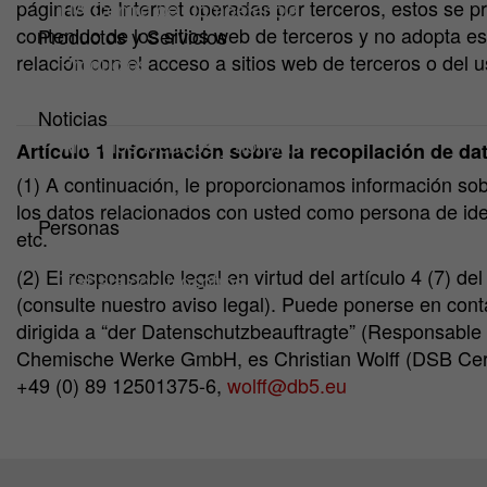
páginas de Internet operadas por terceros, estos se p
HA Centro de Competencia
contenido de los sitios web de terceros y no adopta 
Productos y Servicios
relación con el acceso a sitios web de terceros o del u
Productos
Servicios
Noticias
Artículos técnicos y noticias
Artículo 1 Información sobre la recopilación de d
Downloads
(1) A continuación, le proporcionamos información sob
Ferias y eventos
los datos relacionados con usted como persona de iden
Personas
etc.
¿Por qué HA Ilarduya?
(2) El responsable legal en virtud del artículo 4 (
Trabaja con Nosotros
(consulte nuestro aviso legal). Puede ponerse en con
dirigida a “der Datenschutzbeauftragte” (Responsable 
Chemische Werke GmbH, es Christian Wolff (DSB Cert
+49 (0) 89 12501375-6,
wolff@db5.eu