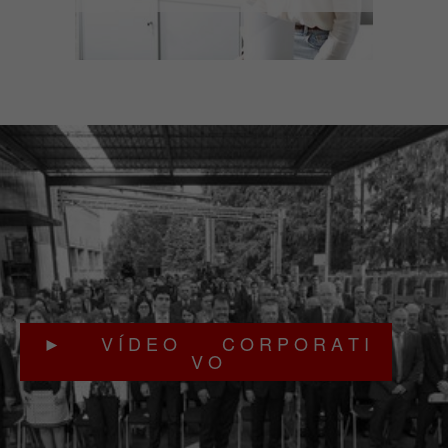
► V Í D E O C O R P O R A T I
V O