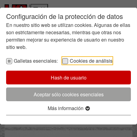
Configuración de la protección de datos
Quiénes somos
Ir a la página principal
Skip to page footer
Historia
En nuestro sitio web se utilizan cookies. Algunas de ellas
Gestión empresarial
son estrictamente necesarias, mientras que otras nos
permiten mejorar su experiencia de usuario en nuestro
Química en la fundición
sitio web.
Dónde estamos
Sostenibilidad
Galletas esenciales:
Cookies de análisis
Informes
Ruta hacia la Sostenibilidad
Hash de usuario
Directrices
Gestión Medioambiental
Quiénes Somos
Certificados
Aceptar sólo cookies esenciales
Más información sobre
Iniciativas
HA Ilarduya
Más información
Innovación
Saber más
Proceso de Innovación
I+D: HA Ilarduya y HA Group
Focus: Sostenibilidad