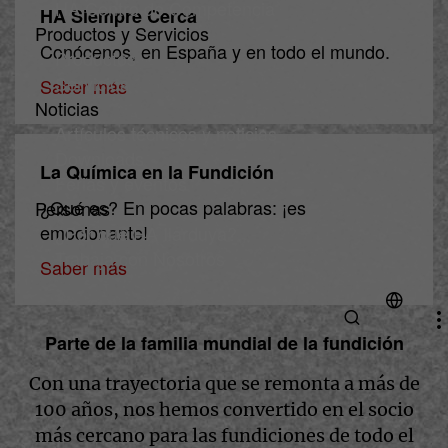
HA Centro de Competencia
HA Siempre Cerca
Productos y Servicios
Conócenos, en España y en todo el mundo.
Productos
Servicios
Saber más
Noticias
Artículos técnicos y noticias
Downloads
La Química en la Fundición
Ferias y eventos
¿Qué es? En pocas palabras: ¡es
Personas
emocionante!
¿Por qué HA Ilarduya?
Trabaja con Nosotros
Saber más
Parte de la familia mundial de la fundición
Con una trayectoria que se remonta a más de
100 años, nos hemos convertido en el socio
más cercano para las fundiciones de todo el