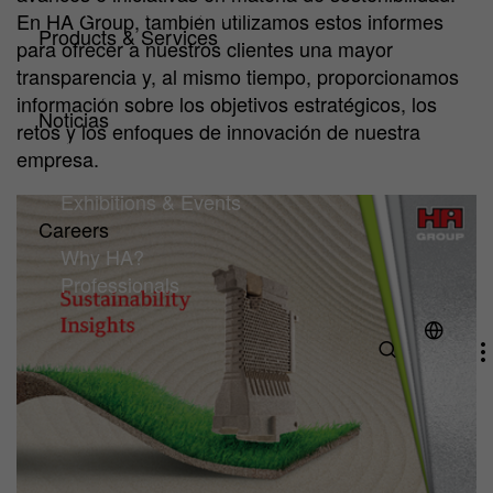
HA Center of Competence
En HA Group, también utilizamos estos informes
Products & Services
para ofrecer a nuestros clientes una mayor
Products
transparencia y, al mismo tiempo, proporcionamos
Service
información sobre los objetivos estratégicos, los
Noticias
retos y los enfoques de innovación de nuestra
Artículos técnicos y noticias
empresa.
Downloads
Exhibitions & Events
Careers
Why HA?
Professionals