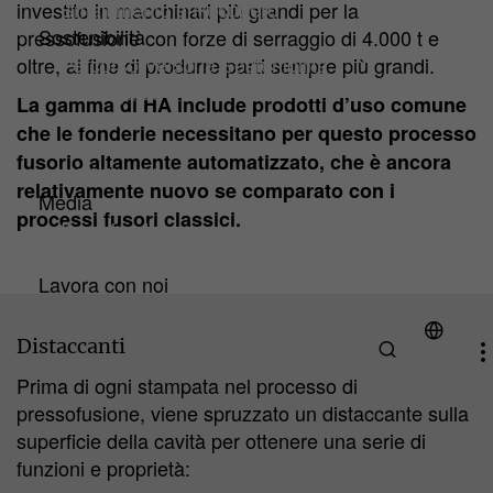
Smaltimento e Recupero
investito in macchinari più grandi per la
Sostenibilità
pressofusione con forze di serraggio di 4.000 t e
Percorso Verso la Sostenibilità
oltre, al fine di produrre parti sempre più grandi.
Linee guida
La gamma di HA include prodotti d’uso comune
Gestione del Clima e dell'Ambiente
che le fonderie necessitano per questo processo
Certificazioni e Valutazioni
fusorio altamente automatizzato, che è ancora
Iniziative HA
relativamente nuovo se comparato con i
Media
processi fusori classici.
Downloads
News e articoli tecnici
Lavora con noi
Distaccanti
Prima di ogni stampata nel processo di
pressofusione, viene spruzzato un distaccante sulla
superficie della cavità per ottenere una serie di
funzioni e proprietà: