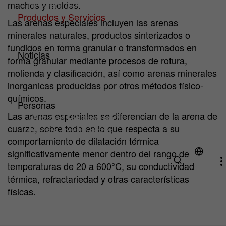
HA Centro de Competencia
machos y moldes.
Productos y Servicios
Las arenas especiales incluyen las arenas
Productos
minerales naturales, productos sinterizados o
Servicios
fundidos en forma granular o transformados en
Noticias
forma granular mediante procesos de rotura,
Artículos técnicos y noticias
molienda y clasificación, así como arenas minerales
Downloads
inorgánicas producidas por otros métodos físico-
Ferias y eventos
químicos.
Personas
Las arenas especiales se diferencian de la arena de
¿Por qué HA Ilarduya?
cuarzo, sobre todo en lo que respecta a su
Trabaja con Nosotros
comportamiento de dilatación térmica
significativamente menor dentro del rango de
temperaturas de 20 a 600°C, su conductividad
térmica, refractariedad y otras características
físicas.