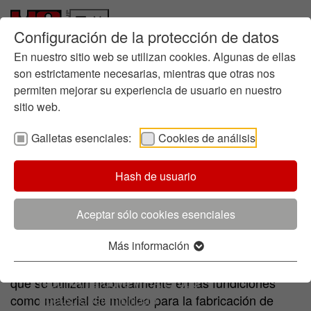
Configuración de la protección de datos
Quiénes somos
Ir a la página principal
Skip to page footer
Historia
En nuestro sitio web se utilizan cookies. Algunas de ellas
Gestión empresarial
son estrictamente necesarias, mientras que otras nos
permiten mejorar su experiencia de usuario en nuestro
Química en la fundición
sitio web.
Dónde estamos
Sostenibilidad
Galletas esenciales:
Cookies de análisis
Informes
Productos
Ruta hacia la Sostenibilidad
Arenas Especiales
Puntos Fuertes
Cromita
Olivino
Cerabeads
Hash de usuario
Directrices
Gestión Medioambiental
Certificados
Aceptar sólo cookies esenciales
Arenas Especiales HA
Iniciativas
Más información
Innovación
El término "arena especial" abarca todos los
Proceso de Innovación
minerales industriales (excepto la arena de cuarzo)
I+D: HA Ilarduya y HA Group
que se utilizan habitualmente en las fundiciones
Focus: Sostenibilidad
como material de moldeo para la fabricación de