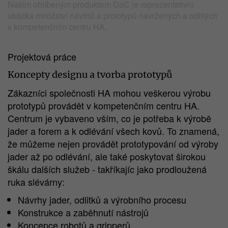
Naším oblíbeným produktem CoC je reprezentativní
ukázka množství návrhů a prototypů navržených a odlitých
v kompetenčním centru HA.
Projektová práce
Koncepty designu a tvorba prototypů
Zákazníci společnosti HA mohou veškerou výrobu
prototypů provádět v kompetenčním centru HA.
Centrum je vybaveno vším, co je potřeba k výrobě
jader a forem a k odlévání všech kovů. To znamená,
že můžeme nejen provádět prototypování od výroby
jader až po odlévání, ale také poskytovat širokou
škálu dalších služeb - takříkajíc jako prodloužená
ruka slévárny:
Návrhy jader, odlitků a výrobního procesu
Konstrukce a zaběhnutí nástrojů
Koncepce robotů a gripperů