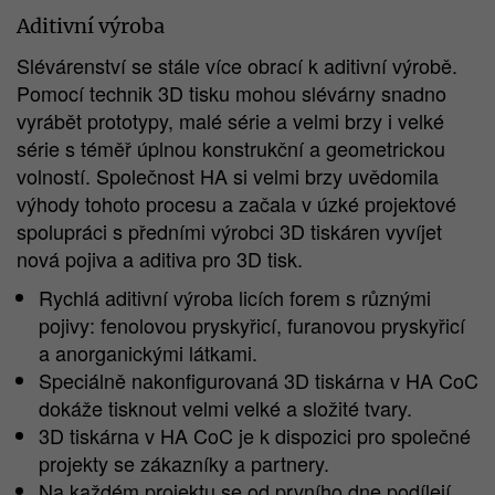
Aditivní výroba
Slévárenství se stále více obrací k aditivní výrobě.
Pomocí technik 3D tisku mohou slévárny snadno
vyrábět prototypy, malé série a velmi brzy i velké
série s téměř úplnou konstrukční a geometrickou
volností. Společnost HA si velmi brzy uvědomila
výhody tohoto procesu a začala v úzké projektové
spolupráci s předními výrobci 3D tiskáren vyvíjet
nová pojiva a aditiva pro 3D tisk.
Rychlá aditivní výroba licích forem s různými
pojivy: fenolovou pryskyřicí, furanovou pryskyřicí
a anorganickými látkami.
Speciálně nakonfigurovaná 3D tiskárna v HA CoC
dokáže tisknout velmi velké a složité tvary.
3D tiskárna v HA CoC je k dispozici pro společné
projekty se zákazníky a partnery.
Na každém projektu se od prvního dne podílejí