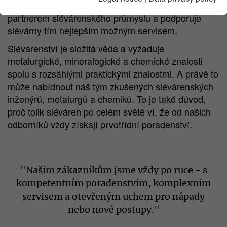
Společnost Hüttenes-Albertus je hrdá na to, že je
partnerem slévárenského průmyslu a podporuje
slévárny tím nejlepším možným servisem.
Slévárenství je složitá věda a vyžaduje
metalurgické, mineralogické a chemické znalosti
spolu s rozsáhlými praktickými znalostmi. A právě to
může nabídnout náš tým zkušených slévárenských
inženýrů, metalurgů a chemiků. To je také důvod,
proč tolik sléváren po celém světě ví, že od našich
odborníků vždy získají prvotřídní poradenství.
"Našim zákazníkům jsme vždy po ruce - s
kompetentním poradenstvím, komplexním
servisem a otevřeným uchem pro nápady
nebo nové postupy."