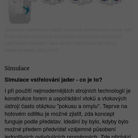
Simulace vstřelování jádra pomáhá identifikovat místa, kde
bude forma vystavena obzvláště vysokému namáhání,
například v místech, kam se při vstřelování do formy
dostane písek jako první.
Simulace
Simulace vstřelování jader - co je to?
I při použití nejmodernějších strojních technologií je
konstrukce forem a uspořádání vtoků a vtokových
ústrojí často otázkou "pokusu a omylu". Teprve na
hotovém odlitku je možné zjistit, zda koncept
funguje podle představ. Ideální by bylo, kdyby bylo
možné předem předvídat vzájemné působení
jednotlivých ovlivňujících proměnných. Zde přichází