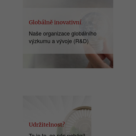
Globálně inovativní
Naše organizace globálního
výzkumu a vývoje (R&D)
Udržitelnost?
To je to, co nás pohání!