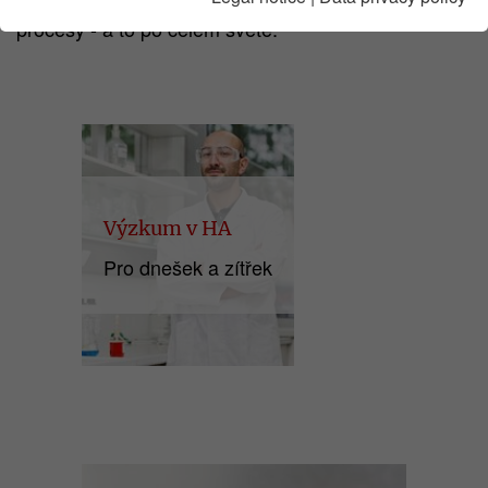
zákazníkům pomáhají optimalizovat jejich aplikace a
procesy - a to po celém světě.
Výzkum v HA
Pro dnešek a zítřek