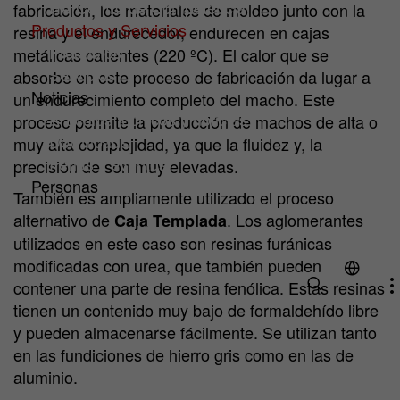
HA Centro de Competencia
fabricación, los materiales de moldeo junto con la
Productos y Servicios
resina y el endurecedor, endurecen en cajas
Productos
metálicas calientes (220 ºC). El calor que se
Servicios
absorbe en este proceso de fabricación da lugar a
Noticias
un endurecimiento completo del macho. Este
Artículos técnicos y noticias
proceso permite la producción de machos de alta o
Downloads
muy alta complejidad, ya que la fluidez y, la
Ferias y eventos
precisión de son muy elevadas.
Personas
También es ampliamente utilizado el proceso
¿Por qué HA Ilarduya?
alternativo de
. Los aglomerantes
Caja Templada
Trabaja con Nosotros
utilizados en este caso son resinas furánicas
modificadas con urea, que también pueden
contener una parte de resina fenólica. Estas resinas
tienen un contenido muy bajo de formaldehído libre
y pueden almacenarse fácilmente. Se utilizan tanto
en las fundiciones de hierro gris como en las de
aluminio.