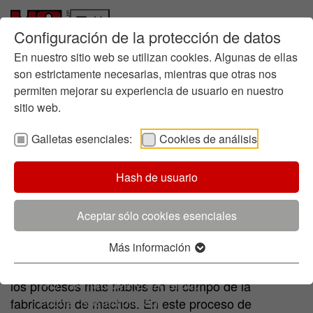
Configuración de la protección de datos
Quiénes somos
Ir a la página principal
Skip to page footer
Historia
En nuestro sitio web se utilizan cookies. Algunas de ellas
Gestión empresarial
son estrictamente necesarias, mientras que otras nos
permiten mejorar su experiencia de usuario en nuestro
Química en la fundición
sitio web.
Dónde estamos
Sostenibilidad
Galletas esenciales:
Cookies de análisis
Informes
Productos
Ruta hacia la Sostenibilidad
Caja Caliente / Caja Templada
Gama de productos
Contacto
Hash de usuario
Directrices
Gestión Medioambiental
Certificados
Aceptar sólo cookies esenciales
Resinas Caja Caliente para todas las
Iniciativas
aplicaciones
Más información
Innovación
Proceso de Innovación
El proceso tradicional de
es uno de
Caja Caliente
I+D: HA Ilarduya y HA Group
los procesos más fiables en el campo de la
Focus: Sostenibilidad
fabricación de machos. En este proceso de