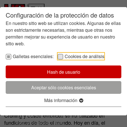
Configuración de la protección de datos
Quiénes somos
Ir a la página principal
Skip to page footer
Historia
En nuestro sitio web se utilizan cookies. Algunas de ellas
Gestión empresarial
son estrictamente necesarias, mientras que otras nos
permiten mejorar su experiencia de usuario en nuestro
Química en la fundición
sitio web.
Dónde estamos
Sostenibilidad
Galletas esenciales:
Cookies de análisis
Informes
Productos
Ruta hacia la Sostenibilidad
Arenas revestidas
Resinas de revestimiento
Arena pre-revestida Resital
Hash de usuario
Directrices
Gestión Medioambiental
Certificados
Aceptar sólo cookies esenciales
Moldeo en Cáscara
Iniciativas
Más información
Innovación
El proceso de moldeo de cáscara fue desarrollado
Proceso de Innovación
originalmente por el inventor alemán Johannes
I+D: HA Ilarduya y HA Group
Croning y desde entonces se ha utilizado en
Focus: Sostenibilidad
fundiciones de todo el mundo. Hoy en día, el