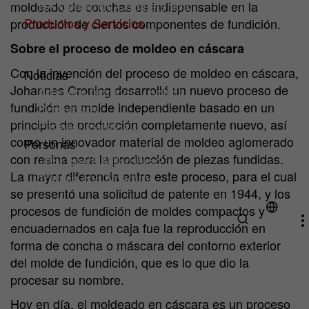
HA Centro de Competencia
moldeado de conchas es indispensable en la
Productos y Servicios
producción de ciertos componentes de fundición.
Productos
Sobre el proceso de moldeo en cáscara
Servicios
Con la invención del proceso de moldeo en cáscara,
Noticias
Johannes Croning desarrolló un nuevo proceso de
Artículos técnicos y noticias
fundición en molde independiente basado en un
Downloads
principio de producción completamente nuevo, así
Ferias y eventos
como un innovador material de moldeo aglomerado
Personas
con resina para la producción de piezas fundidas.
¿Por qué HA Ilarduya?
La mayor diferencia entre este proceso, para el cual
Trabaja con Nosotros
se presentó una solicitud de patente en 1944, y los
procesos de fundición de moldes compactos y
encuadernados en caja fue la reproducción en
forma de concha o máscara del contorno exterior
del molde de fundición, que es lo que dio la
procesar su nombre.
Hoy en día, el moldeado en cáscara es un proceso