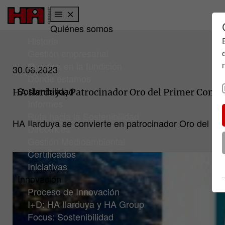
Quiénes somos
Ir a la página principal
Skip to page footer
Historia
Gestión empresarial
Química en la fundición
30.06.2023
Dónde estamos
Sostenibilidad
HA Ilarduya; Patrocinador Oro del Primer Congr
Informes
Ruta hacia la Sostenibilidad
HA Ilarduya se convierte en patrocinador Oro del P
Directrices
Gestión Medioambiental
Certificados
Iniciativas
Innovación
Proceso de Innovación
I+D: HA Ilarduya y HA Group
Focus: Sostenibilidad