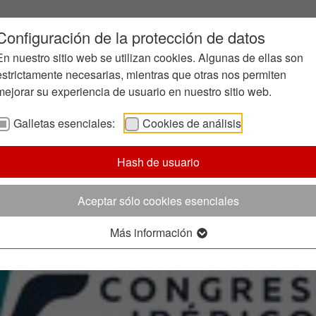
Configuración de la protección de datos
En nuestro sitio web se utilizan cookies. Algunas de ellas son
estrictamente necesarias, mientras que otras nos permiten
mejorar su experiencia de usuario en nuestro sitio web.
Galletas esenciales:
Cookies de análisis
eso Ibérico de Fundición
Hash de usuario
rimer Congreso Ibérico de Fundición, organizado por l
Aceptar sólo cookies esenciales
Más información