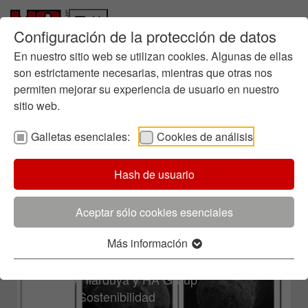
Configuración de la protección de datos
Quiénes somos
Ir a la página principal
Skip to page footer
Historia
En nuestro sitio web se utilizan cookies. Algunas de ellas
Gestión empresarial
son estrictamente necesarias, mientras que otras nos
permiten mejorar su experiencia de usuario en nuestro
Química en la fundición
27.05.2025
sitio web.
Dónde estamos
Sostenibilidad
Cerabeads®: la arena técnica que
Galletas esenciales:
Cookies de análisis
Informes
revoluciona la fundición
Ruta hacia la Sostenibilidad
Hash de usuario
Directrices
Una alternativa segura y eficiente frente a la
Gestión Medioambiental
sílice cristalina.
Certificados
Aceptar sólo cookies esenciales
Iniciativas
Más información
Innovación
Proceso de Innovación
I+D: HA Ilarduya y HA Group
Focus: Sostenibilidad