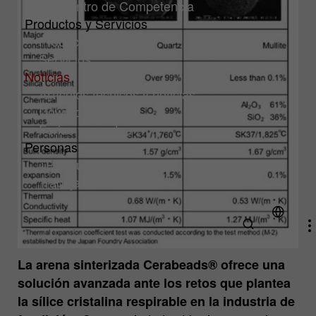
HA Centro de Competencia
Productos y Servicios
Productos
Servicios
Noticias
Artículos técnicos y noticias
Downloads
Ferias y eventos
Personas
¿Por qué HA Ilarduya?
Trabaja con Nosotros
La arena sinterizada Cerabeads® ofrece una
solución avanzada ante los retos que plantea
la sílice cristalina respirable en la industria de