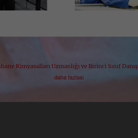
ane Kimyasalları Uzmanlığı ve Birinci Sınıf Danı
daha fazlası