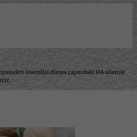
 hepsinden önemlisi dünya çapındaki HA ailemiz
yız.