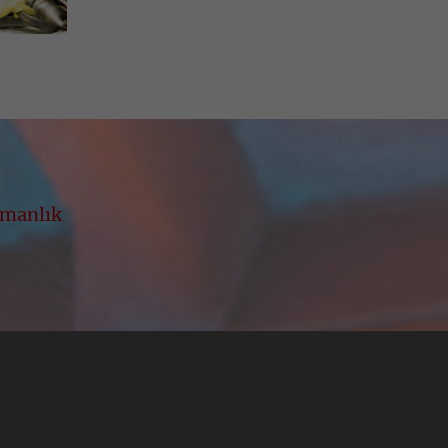
şmanlık