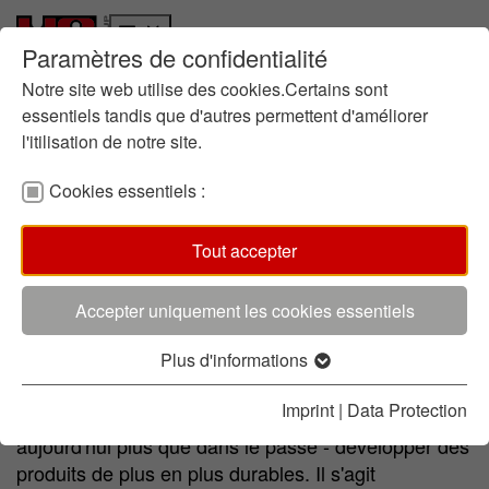
Paramètres de confidentialité
Qui sommes-nous
Skip to main content
Skip to page footer
Responsabilité
Notre site web utilise des cookies.Certains sont
Histoire
essentiels tandis que d'autres permettent d'améliorer
l'itilisation de notre site.
Locations
Innovation
Cookies essentiels :
Recherche et Développement
(current)
Développement durable
Produits et Services
Tout accepter
contacte
Accepter uniquement les cookies essentiels
Le développement durable ? C'est ce qui nous
Plus d'informations
pousse !
Imprint
|
Data Protection
La recherche et le développement signifient -
aujourd'hui plus que dans le passé - développer des
produits de plus en plus durables. Il s'agit